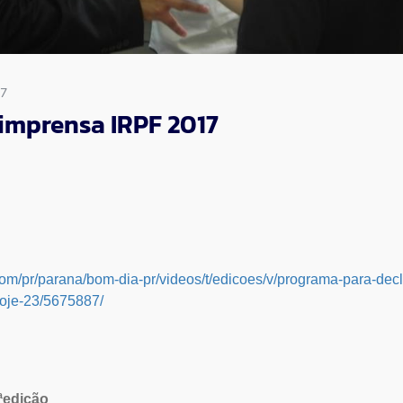
17
 imprensa IRPF 2017
.com/pr/parana/bom-dia-pr/videos/t/edicoes/v/programa-para-dec
hoje-23/5675887/
ªedição