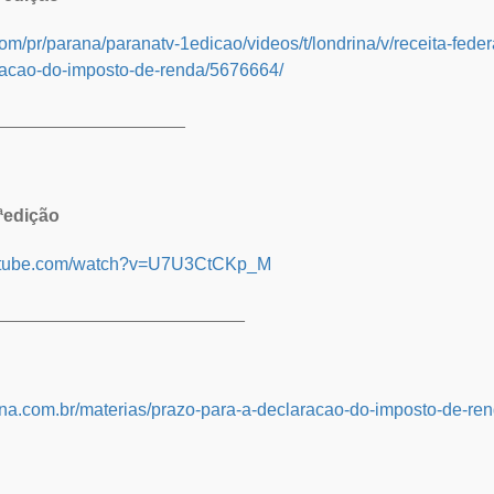
com/pr/parana/paranatv-1edicao/videos/t/londrina/v/receita-federa
acao-do-imposto-de-renda/5676664/
___________________
ªedição
outube.com/watch?v=U7U3CtCKp_M
_________________________
rina.com.br/materias/prazo-para-a-declaracao-do-imposto-de-r