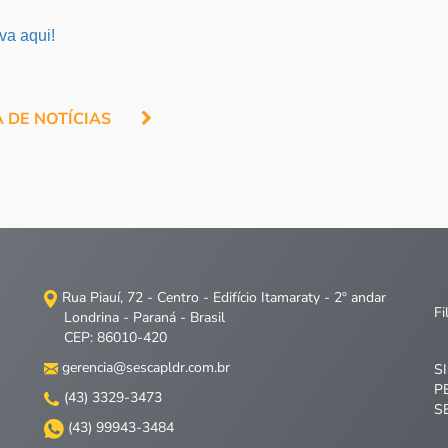
iva aqui!
A DE NOTÍCIAS
Rua Piauí, 72 - Centro - Edifício Itamaraty - 2º andar
Fi
Londrina - Paraná - Brasil
CEP: 86010-420
gerencia@sescapldr.com.br
S
P
(43) 3329-3473
S
(43) 99943-3484