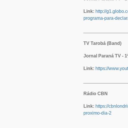
Link:
http://g1.globo.
programa-para-declar
_________________
TV Tarobá (Band)
Jornal Paraná TV - 1
Link:
https://www.y
_________________
Rádio CBN
Link:
https://cbnlond
proximo-dia-2