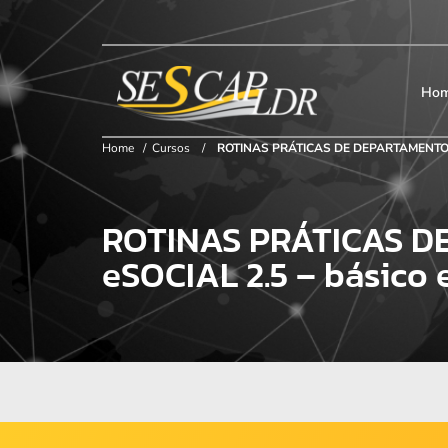
×
Início
SESCAP
Ho
Home
/
Cursos
/
ROTINAS PRÁTICAS DE DEPARTAMENTO D
Associados
ROTINAS PRÁTICAS D
Contribuição
eSOCIAL 2.5 – básico 
Certificação
Cursos e Eventos
Convenções