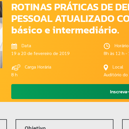
ROTINAS PRÁTICAS DE D
PESSOAL ATUALIZADO COM
básico e intermediário.
Data
Horário
19 a 20 de fevereiro de 2019
8h às 12 h -
Carga Horária
Local
8 h
Auditório do 
Inscreva
Objetivo