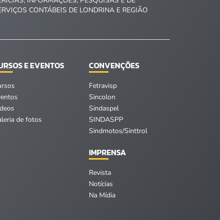
ERÍCIAS, INFORMAÇÕES, PESQUISAS E DE
ERVIÇOS CONTÁBEIS DE LONDRINA E REGIÃO
URSOS E EVENTOS
CONVENÇÕES
ursos
Fetravisp
ventos
Sincolon
ídeos
Sindaspel
leria de fotos
SINDASPP
Sindmotos/Sinttrol
IMPRENSA
Revista
Notícias
Na Mídia