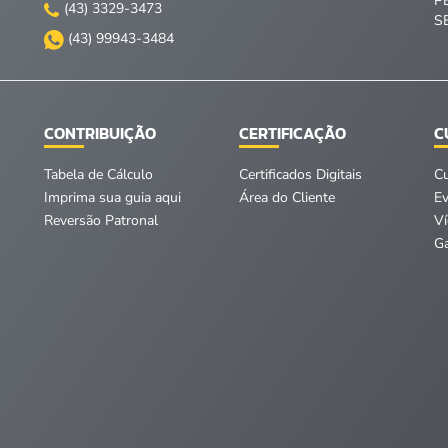
P
(43) 3329-3473
S
(43) 99943-3484
CONTRIBUIÇÃO
CERTIFICAÇÃO
C
Tabela de Cálculo
Certificados Digitais
C
Imprima sua guia aqui
Área do Cliente
E
Reversão Patronal
V
Ga