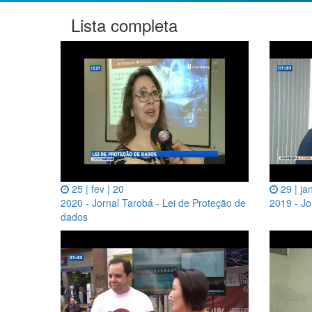
Lista completa
25 | fev | 20
29 | ja
2020 - Jornal Tarobá - Lei de Proteção de
2019 - Jo
dados