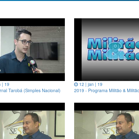
n | 19
12 | jan | 19
rnal Tarobá (Simples Nacional)
2019 - Programa Militão & Militã