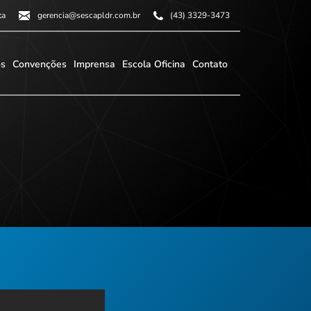
ta
gerencia@sescapldr.com.br
(43) 3329-3473
os
Convenções
Imprensa
Escola Oficina
Contato