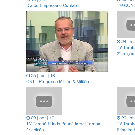
Dia do Empresário Contábil
17ª CON
24 | ma
TV Tarobá
2ª edição
25 | mai | 16
CNT - Programa Militão & Militão
29 | abr | 16
26 | ab
TV Tarobá Filiada Band/ Jornal Tarobá -
TV Tarob
2ª edição
Primeira 