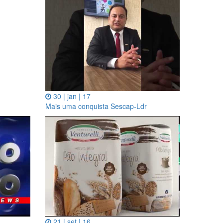
30 | jan | 17
Mais uma conquista Sescap-Ldr
21 | set | 16