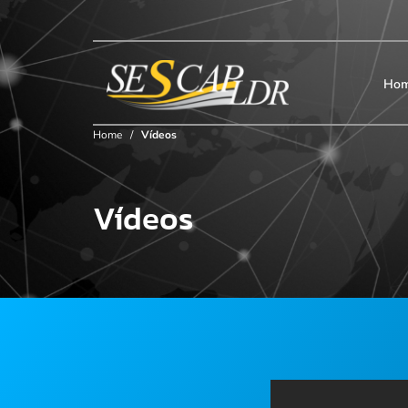
×
Início
SESCAP
Ho
Home
/
Vídeos
Associados
Vídeos
Contribuição
Certificação
Cursos e Eventos
Convenções