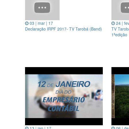
03 | mar | 17
24 | fe
Declaração IRPF 2017- TV Tarobá (Band)
TV Tarob
1ªedição
13 | jan | 17
06 | de