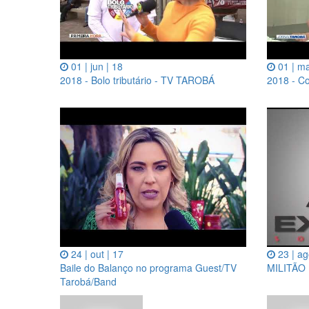
01 | jun | 18
01 | ma
2018 - Bolo tributário - TV TAROBÁ
2018 - Co
24 | out | 17
23 | ag
Baile do Balanço no programa Guest/TV
MILITÃO 
Tarobá/Band