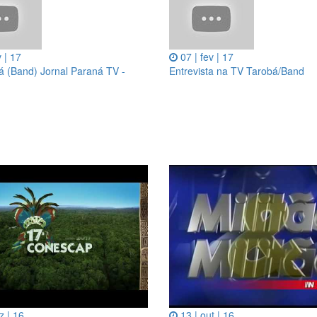
v | 17
07 | fev | 17
á (Band) Jornal Paraná TV -
Entrevista na TV Tarobá/Band
z | 16
13 | out | 16