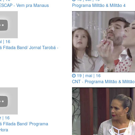
ESCAP - Vem pra Manaus
Programa Militão & Militão 4
i | 16
 Filiada Band/ Jornal Tarobá -
19 | mai | 16
CNT - Programa Militão & Militão
r | 16
á Filiada Band/ Programa
Hora