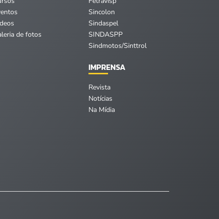
ursos
Fetravisp
ventos
Sincolon
ídeos
Sindaspel
leria de fotos
SINDASPP
Sindmotos/Sinttrol
IMPRENSA
Revista
Notícias
Na Mídia