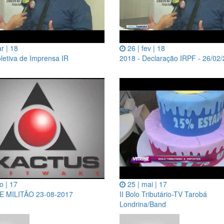
r | 18
26 | fev | 18
letiva de Imprensa IR
2018 - Declaração IRPF - 26/02
o | 17
25 | mai | 17
E MILITÃO 23-08-2017
II Bolo Tributário-TV Tarobá
Londrina/Band